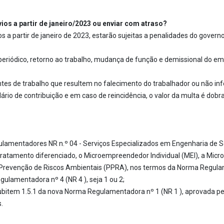
ios a partir de janeiro/2023 ou enviar com atraso?
a partir de janeiro de 2023, estarão sujeitas a penalidades do govern
periódico, retorno ao trabalho, mudança de função e demissional do 
tes de trabalho que resultem no falecimento do trabalhador ou não inf
rio de contribuição e em caso de reincidência, o valor da multa é dobr
egulamentadores NR n.º 04 - Serviços Especializados em Engenharia de
tratamento diferenciado, o Microempreendedor Individual (MEI), a Mi
Prevenção de Riscos Ambientais (PPRA), nos termos da Norma Regulam
ulamentadora nº 4 (NR 4 ), seja 1 ou 2;
ubitem 1.5.1 da nova Norma Regulamentadora nº 1 (NR 1 ), aprovada p
.