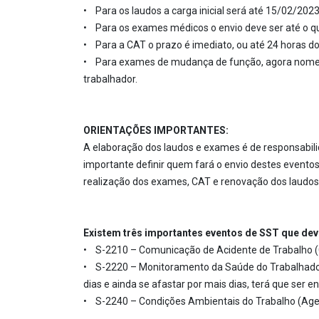
• Para os laudos a carga inicial será até 15/02/202
• Para os exames médicos o envio deve ser até o qu
• Para a CAT o prazo é imediato, ou até 24 horas do
• Para exames de mudança de função, agora nomea
trabalhador.
ORIENTAÇÕES IMPORTANTES:
A elaboração dos laudos e exames é de responsabili
importante definir quem fará o envio destes evento
realização dos exames, CAT e renovação dos laudos,
Existem três importantes eventos de SST que deve
• S-2210 – Comunicação de Acidente de Trabalho (CAT
• S-2220 – Monitoramento da Saúde do Trabalhador 
dias e ainda se afastar por mais dias, terá que ser 
• S-2240 – Condições Ambientais do Trabalho (Agent