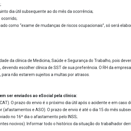
3;
into dia útil subsequente ao do mês da ocorrência;
 ocorrido;
do como “exame de mudanças de riscos ocupacionais”, só será elabo
dade da clínica de Medicina, Saúde e Segurança do Trabalho, pois deve
s, devendo escolher clínica de SST de sua preferência. O RH da empres
 para não estarem sujeitos a multas por atrasos.
m ser enviados ao eSocial pela clínica:
). O prazo do envio é o próximo dia útil após o acidente e em caso de
(afastamentos e ASO). O prazo de envio é até o dia 15 do mês subseq
enviado no 16º dia o afastamento pelo INSS;
es nocivos). Informar todo o histórico da situação do trabalhador den