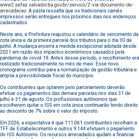
www2.sefaz.salvador.ba.gov.br/servico/2-via-documento-de-
arrecadacao
. A pasta ressalta que os tradicionais carnês
impressos serão entregues nos próximos dias nos endereços
cadastrados.
Neste ano, a Prefeitura reajustou o calendário de vencimento da
cota única e da primeira parcela dos tributos para o dia 30 de
junho. A mudança encerra a medida excepcional adotada desde
2021 em razão dos impactos econômicos causados pela
pandemia de covid-19. Antes desse período, o recolhimento era
realizado tradicionalmente no mês de maio. Esse novo
cronograma contribui para a normalização da gestão tributária e
amplia a previsibilidade fiscal do município.
Os contribuintes que optarem pelo parcelamento deverão
efetuar os pagamentos das demais parcelas nos dias 31 de
julho e 31 de agosto. Os profissionais autônomos que
escolherem quitar o ISS em cota única continuarão tendo direito
ao desconto de 7% sobre o valor do imposto.
Em 2026, a expectativa é que 111.061 contribuintes recolham a
TFF de Estabelecimento e outros 9.144 efetuem o pagamento
do ISS Autônomo. Os recursos arrecadados ajudam a financiar