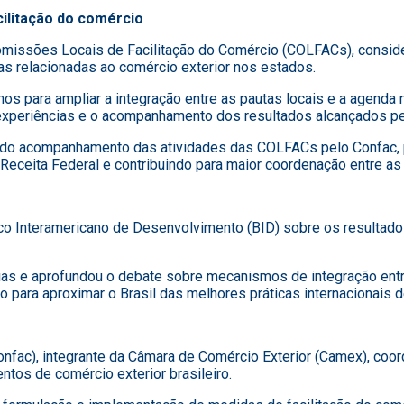
ilitação do comércio
omissões Locais de Facilitação do Comércio (COLFACs), consider
s relacionadas ao comércio exterior nos estados.
s para ampliar a integração entre as pautas locais e a agenda n
e experiências e o acompanhamento dos resultados alcançados p
do acompanhamento das atividades das COLFACs pelo Confac, p
eceita Federal e contribuindo para maior coordenação entre as in
co Interamericano de Desenvolvimento (BID) sobre os resulta
cias e aprofundou o debate sobre mecanismos de integração entr
do para aproximar o Brasil das melhores práticas internacionais d
nfac), integrante da Câmara de Comércio Exterior (Camex), coorde
os de comércio exterior brasileiro.