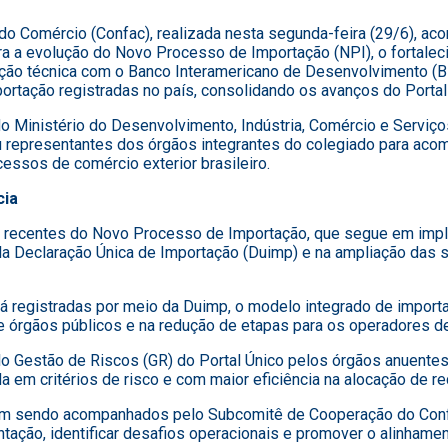
 do Comércio (Confac), realizada nesta segunda-feira (29/6),
ara a evolução do Novo Processo de Importação (NPI), o fortale
ão técnica com o Banco Interamericano de Desenvolvimento (BID
tação registradas no país, consolidando os avanços do Portal 
do Ministério do Desenvolvimento, Indústria, Comércio e Serviço
u representantes dos órgãos integrantes do colegiado para acom
cessos de comércio exterior brasileiro.
cia
 recentes do Novo Processo de Importação, que segue em imple
a Declaração Única de Importação (Duimp) e na ampliação das so
 registradas por meio da Duimp, o modelo integrado de import
 órgãos públicos e na redução de etapas para os operadores de
 Gestão de Riscos (GR) do Portal Único pelos órgãos anuentes p
 em critérios de risco e com maior eficiência na alocação de re
m sendo acompanhados pelo Subcomitê de Cooperação do Confa
ntação, identificar desafios operacionais e promover o alinhame